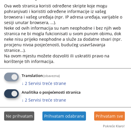
Mediji
Ova web stranica koristi određene skripte koje mogu
pohranjivati i koristiti određene informacije iz vašeg
Osoba za odnose s javnošću
browsera i vašeg uređaja (npr. IP adresa uređaja, varijable o
Zahtjevi za medijska obraćanja
sesiji unutar browsera, ...).
Javne nabavke
Neke od ovih informacija su nam neophodne i bez njih web
stranica ne bi mogla fukcionisati u svom punom obimu, dok
Obavještenja o nabavci
neke nisu prijeko neophodne a služe za dodatne stvari (npr.
Obavještenja o nabavci
procjenu nivoa posjećenosti, budućeg usavršavanja
Plan nabavki
stranice...).
Plan nabavki
Na ovom mjestu možete dozvoliti ili uskratiti pravo na
Izvještaji o nabavci
korištenje tih informacija.
Izvještaji o nabavci
Odluke
Translation
(obavezna)
Odluke o nabavci
↓
2
Servisi treće strane
Kontakt
Analitika o posjećenosti stranica
Kontakt tužilaštva
↓
2
Servisi treće strane
Kontakt tužilaštva
Adresar pravosudnih institucija
Korisni linkovi
Ne prihvatam
Prihvatam odabrane
Prihvatam sve
Korisni linkovi
Pokreće Klaro!
Pomoć za korištenje web stranice