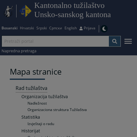
Kantonalno tužilaštvo
Unsko-sanskog kantona
Bosanski
Hrvatski
Srpski
Српски
English
Prijava
Napredna pretraga
Mapa stranice
Rad tužilaštva
Organizacija tužilaštva
Nadležnost
Organizaciona struktura Tužilaštva
Statistika
Izvještaji o radu
Historijat