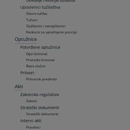
Osnivanje i historijat tužilaštva
Uposlenici tužilaštva
Glavni tužilac
Tužioci
Službenici i namještenici
Konkursi za upražnjene pozicije
Optužnice
Potvrđene optužnice
Opći kriminal
Privredni kriminal
Ratni zločini
Pritvori
Pritvorski predmeti
Akti
Zakonska regulativa
Zakoni
Strateški dokumenti
Strateški dokumenti
Interni akti
Pravilnici