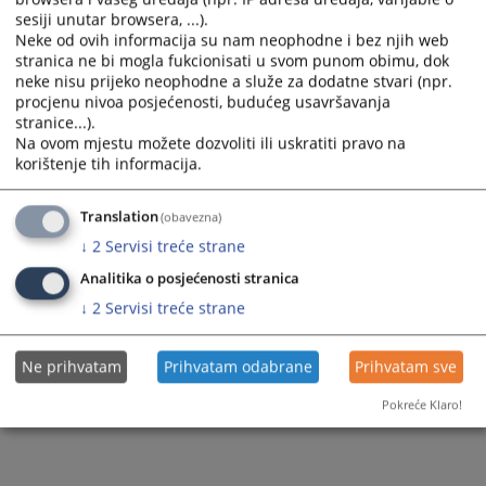
sesiji unutar browsera, ...).
Neke od ovih informacija su nam neophodne i bez njih web
stranica ne bi mogla fukcionisati u svom punom obimu, dok
neke nisu prijeko neophodne a služe za dodatne stvari (npr.
procjenu nivoa posjećenosti, budućeg usavršavanja
stranice...).
Na ovom mjestu možete dozvoliti ili uskratiti pravo na
korištenje tih informacija.
Translation
(obavezna)
↓
2
Servisi treće strane
Analitika o posjećenosti stranica
↓
2
Servisi treće strane
Ne prihvatam
Prihvatam odabrane
Prihvatam sve
Pokreće Klaro!