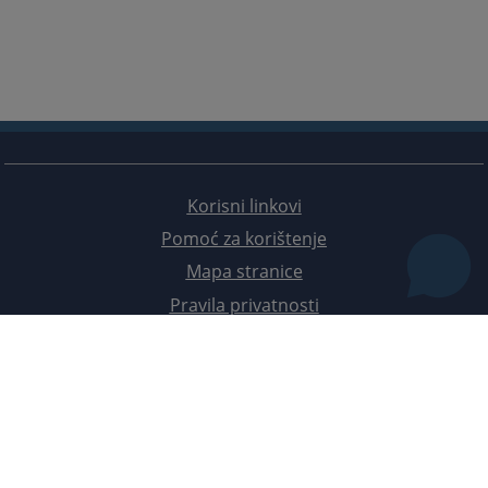
Korisni linkovi
Pomoć za korištenje
Mapa stranice
Pravila privatnosti
Redizajn web stranice je finansirala Evropska unija. Za njen sadržaj isključivo je odgovorno
Visoko sudsko i tužilačko vijeće BiH i ona ne odražava nužno stavove Evropske unije.