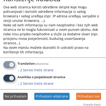
Organizaciona struktura Tužilaštva
the
the
Ova web stranica koristi određene skripte koje mogu
calendar
calendar
pohranjivati i koristiti određene informacije iz vašeg
and
and
browsera i vašeg uređaja (npr. IP adresa uređaja, varijable o
select
select
sesiji unutar browsera, ...).
a
a
Neke od ovih informacija su nam neophodne i bez njih web
date.
date.
stranica ne bi mogla fukcionisati u svom punom obimu, dok
neke nisu prijeko neophodne a služe za dodatne stvari (npr.
Press
Press
procjenu nivoa posjećenosti, budućeg usavršavanja
the
the
stranice...).
question
question
Na ovom mjestu možete dozvoliti ili uskratiti pravo na
mark
mark
korištenje tih informacija.
key
key
to
to
Translation
(obavezna)
get
get
↓
2
Servisi treće strane
the
the
keyboard
keyboard
Analitika o posjećenosti stranica
shortcuts
shortcuts
↓
2
Servisi treće strane
for
for
changing
changing
Ne prihvatam
Prihvatam odabrane
Prihvatam sve
dates.
dates.
Pokreće Klaro!