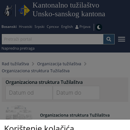
Kantonalno tužilaštvo
Unsko-sanskog kantona
Bosanski
Hrvatski
Srpski
Српски
English
Prijava
Napredna pretraga
Rad tužilaštva
Organizacija tužilaštva
Organizaciona struktura Tužilaštva
Organizaciona struktura Tužilaštva
Navigate
Navigate
forward
forward
Organizaciona struktura Tužilaštva
to
to
interact
interact
Korištenje kolačića
with
with