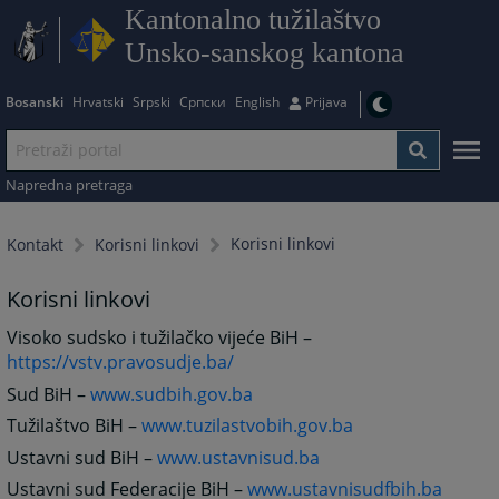
Kantonalno tužilaštvo
Unsko-sanskog kantona
Bosanski
Hrvatski
Srpski
Српски
English
Prijava
Napredna pretraga
Korisni linkovi
Kontakt
Korisni linkovi
Korisni linkovi
Visoko sudsko i tužilačko vijeće BiH –
https://vstv.pravosudje.ba/
Sud BiH –
www.sudbih.gov.ba
Tužilaštvo BiH –
www.tuzilastvobih.gov.ba
Ustavni sud BiH –
www.ustavnisud.ba
Ustavni sud Federacije BiH –
www.ustavnisudfbih.ba