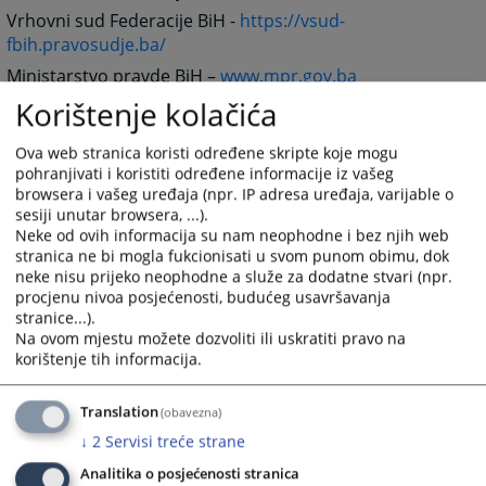
Vrhovni sud Federacije BiH -
https://vsud-
fbih.pravosudje.ba/
Ministarstvo pravde BiH –
www.mpr.gov.ba
Korištenje kolačića
Federalno ministarstvo pravde –
www.fmp.gov.ba
Vlada Federacije BiH –
www.fbihvlada.gov.ba
Ova web stranica koristi određene skripte koje mogu
Općinski sud u Sarajevu –
www.oss.ba
pohranjivati i koristiti određene informacije iz vašeg
browsera i vašeg uređaja (npr. IP adresa uređaja, varijable o
Advokatska komora Federacije BiH –
sesiji unutar browsera, ...).
www.advokomfbih.ba
Neke od ovih informacija su nam neophodne i bez njih web
Linkove na sajtove
sudova
možete pronaći na
stranica ne bi mogla fukcionisati u svom punom obimu, dok
https://www.pravosudje.ba/vstv/faces/kategorije.jsp?
neke nisu prijeko neophodne a služe za dodatne stvari (npr.
procjenu nivoa posjećenosti, budućeg usavršavanja
ins=10001&modul=7735&kat=7791&kolona=7792
stranice...).
Linkove na sajtove
tužilaštava
možete pronaći na
Na ovom mjestu možete dozvoliti ili uskratiti pravo na
https://www.pravosudje.ba/vstv/faces/kategorije.jsp?
korištenje tih informacija.
ins=10001&modul=7735&kat=7833&kolona=7834
Translation
(obavezna)
2417
PREGLEDA
↓
2
Servisi treće strane
Analitika o posjećenosti stranica