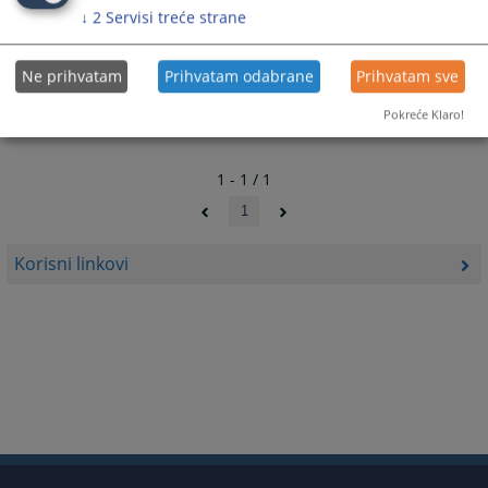
↓
2
Servisi treće strane
Ne prihvatam
Prihvatam odabrane
Prihvatam sve
Pokreće Klaro!
1 - 1 / 1
1
Korisni linkovi