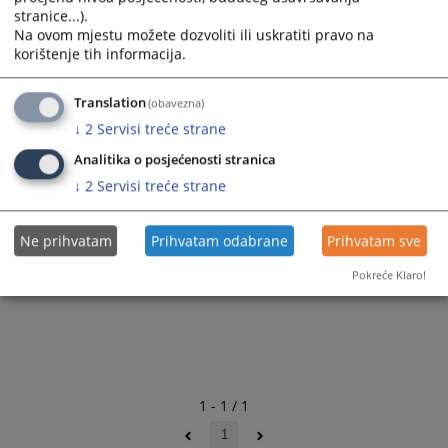
stranice...).
Na ovom mjestu možete dozvoliti ili uskratiti pravo na
korištenje tih informacija.
Translation
(obavezna)
↓
2
Servisi treće strane
Analitika o posjećenosti stranica
↓
2
Servisi treće strane
Ne prihvatam
Prihvatam odabrane
Prihvatam sve
Pokreće Klaro!
1 - 1 / 1
1