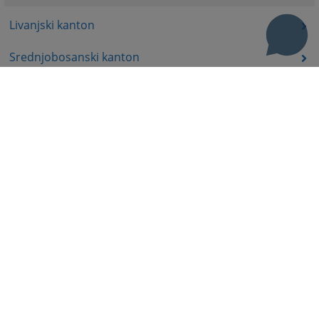
Livanjski kanton
Srednjobosanski kanton
Bosansko-podrinjski kanton
Prateći dokumenti
Korisni linkovi
Pomoć za korištenje
Mapa stranice
Pravila privatnosti