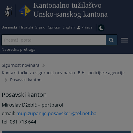
Kantonalno tužilaštvo
Unsko-sanskog kantona
Bosanski
Hrvatski
Srpski
Српски
English
Prijava
Napredna pretraga
Sigurnost novinara
Kontakt tačke za sigurnost novinara u BiH - policijske agencije
Posavski kanton
Posavski kanton
Miroslav Džebić – portparol
email:
mup.zupanije.posavske1@tel.net.ba
tel: 031 713 644