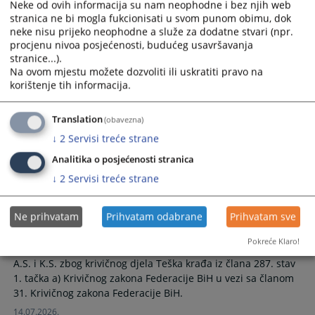
Neke od ovih informacija su nam neophodne i bez njih web
Potvrđena optužnica – Teška krivična djela protiv sigurnosti
stranica ne bi mogla fukcionisati u svom punom obimu, dok
javnog prometa i Ugrožavanje javnog prometa
neke nisu prijeko neophodne a služe za dodatne stvari (npr.
30.07.2026.
procjenu nivoa posjećenosti, budućeg usavršavanja
stranice...).
Na ovom mjestu možete dozvoliti ili uskratiti pravo na
Potvrđena optužnica – Nesavjesno
korištenje tih informacija.
čuvanje pasa i drugih opasnih životinja
Translation
(obavezna)
Potvrđena optužnica – Nesavjesno čuvanje pasa i drugih
↓
2
Servisi treće strane
opasnih životinja
Analitika o posjećenosti stranica
30.07.2026.
↓
2
Servisi treće strane
Potvrđena optužnica – Teška krađa
Ne prihvatam
Prihvatam odabrane
Prihvatam sve
Pokreće Klaro!
Općinski sud u Bosanskoj Krupi potvrdio je optužnicu protiv
A.S. i K.S. zbog krivičnog djela Teška krađa iz člana 287. stav
1. tačka a) Krivičnog zakona Federacije BiH u vezi sa članom
31. Krivičnog zakona Federacije BiH.
14.07.2026.