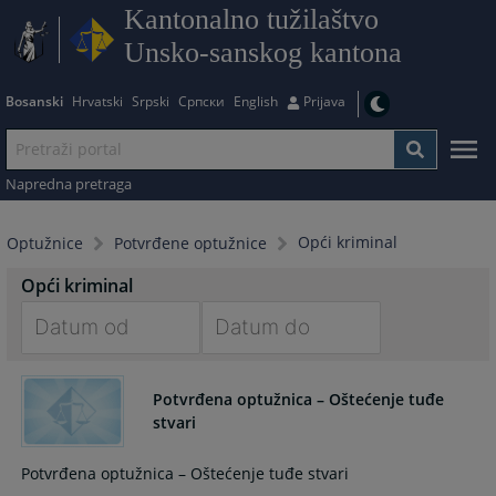
Kantonalno tužilaštvo
Unsko-sanskog kantona
Bosanski
Hrvatski
Srpski
Српски
English
Prijava
Napredna pretraga
Opći kriminal
Optužnice
Potvrđene optužnice
Opći kriminal
Navigate
Navigate
forward
forward
Potvrđena optužnica – Oštećenje tuđe
to
to
stvari
interact
interact
with
with
Potvrđena optužnica – Oštećenje tuđe stvari
the
the