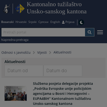
Kantonalno tužilaštvo
Unsko-sanskog kantona
Bosanski
Hrvatski
Srpski
Српски
English
Prijava
Napredna pretraga
Aktuelnosti
Odnosi s javnošću
Vijesti
Aktuelnosti
Navigate
Navigate
Službena posjeta delegacije projekta
forward
forward
„Podrška Evropske unije policijskim
to
to
agencijama u Bosni i Hercegovini –
interact
interact
EUPA4BiH“ Kantonalnom tužilaštvu
with
with
Unsko-sanskog kantona
the
the