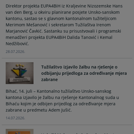
calendar
calendar
Direktor projekta EUPA4BiH iz Kraljevine Nizozemske Hans
and
and
van den Berg, u okviru planirane posjete Unsko-sanskom
select
select
kantonu, sastao se s glavnom kantonalnom tužiteljicom
a
a
Merimom Mešanović i sekretarom Tužilaštva Irenom
date.
date.
Marjanović Čavkić. Sastanku su prisustvovali i programski
Press
Press
menadžeri projekta EUPA4BiH Dalida Tanović i Kemal
the
the
Nedžibović.
question
question
28.07.2026.
mark
mark
key
key
Tužilaštvo izjavilo žalbu na rješenje o
to
to
odbijanju prijedloga za određivanje mjera
get
get
zabrane
the
the
keyboard
keyboard
Bihać, 14. juli – Kantonalno tužilaštvo Unsko-sanskog
shortcuts
shortcuts
kantona izjavilo je žalbu na rješenje Kantonalnog suda u
for
for
Bihaću kojim je odbijen prijedlog za određivanje mjera
changing
changing
zabrane u predmetu Adem Jušić.
dates.
dates.
14.07.2026.