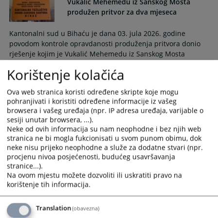
Vukalić Mehemedu iz Sanskog Mosta
produžen pritvor za dva mjeseca
Kantonalni sud u Bihaću je dana 03. jula 2026. godine
povodom kontrole opravdanosti produženja pritvora donio
rješenje kojim je Vukalić Mehemedu iz Sanskog Mosta
produžen pritvor za dva mjeseca.
Korištenje kolačića
13.07.2026.
Ova web stranica koristi određene skripte koje mogu
pohranjivati i koristiti određene informacije iz vašeg
Predmet Adem Jušić: Kantonalno
browsera i vašeg uređaja (npr. IP adresa uređaja, varijable o
tužilaštvo Unsko-sanskog kantona
sesiji unutar browsera, ...).
predložilo određivanje mjera zabrane
Neke od ovih informacija su nam neophodne i bez njih web
stranica ne bi mogla fukcionisati u svom punom obimu, dok
Bihać, 10. juli – Kantonalno tužilaštvo Unsko-sanskog
neke nisu prijeko neophodne a služe za dodatne stvari (npr.
kantona predložilo je Kantonalnom sudu u Bihaću da se za
procjenu nivoa posjećenosti, budućeg usavršavanja
svih 7 lica, lišenih slobode tokom jučerašnjeg dana, odrede
stranice...).
mjere zabrane iz člana 140a. stav 1. tačka a), b) i c) Zakona o
Na ovom mjestu možete dozvoliti ili uskratiti pravo na
krivičnom postupku Federacije BiH odnosno zabrana
korištenje tih informacija.
preduzimanja određenih poslovnih aktivnosti ili službenih
dužnosti, zabrana posjećivanja određenih mjesta ili
Translation
(obavezna)
područja i zabrana sastajanja sa određenim osobama.