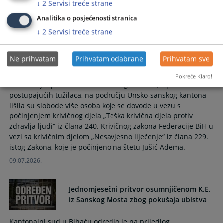
↓
2
Servisi treće strane
10.07.2026.
Analitika o posjećenosti stranica
↓
2
Servisi treće strane
U predmetu formiranom po službenoj
dužnosti povodom smrti Jušić Adema iz
Bihaća slobode lišeno više osoba
Ne prihvatam
Prihvatam odabrane
Prihvatam sve
Ovlaštena službena lica Uprave policije Ministarstva
Pokreće Klaro!
unutrašnjih poslova Unsko-sanskog kantona, a po naredbi
postupajućih tužilaca, na području Unsko-sanskog kantona
lišila su slobode više osoba koje se dovode u vezu s
počinjenjem krivičnog djela „Teška krivična djela protiv
zdravlja ljudi“ iz člana 240. Krivičnog zakona Federacije BiH u
vezi sa krivičnim djelom „Nesavjesno liječenje“ iz člana 229.
istog Zakona, koje je počinjeno na štetu Jušić Adema.
09.07.2026.
Jednomjesečni pritvor osumnjičenom K.E.
iz Sanskog Mosta zbog pokušaja ubistva
Kantonalni sud u Bihaću odredio je na prijedlog