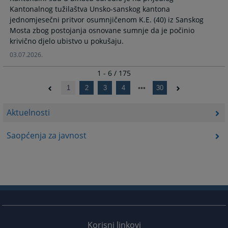
Kantonalnog tužilaštva Unsko-sanskog kantona
jednomjesečni pritvor osumnjičenom K.E. (40) iz Sanskog
Mosta zbog postojanja osnovane sumnje da je počinio
krivično djelo ubistvo u pokušaju.
03.07.2026.
1 - 6 / 175
1
2
3
4
30
Aktuelnosti
Saopćenja za javnost
Korisni linkovi