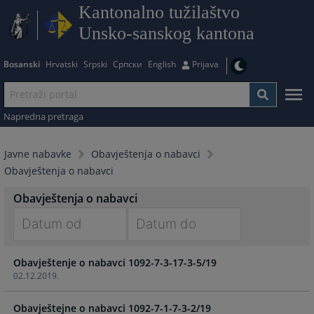
Kantonalno tužilaštvo
Unsko-sanskog kantona
Bosanski
Hrvatski
Srpski
Српски
English
Prijava
Napredna pretraga
Javne nabavke
Obavještenja o nabavci
Obavještenja o nabavci
Obavještenja o nabavci
Navigate
Navigate
Obavještenje o nabavci 1092-7-3-17-3-5/19
forward
forward
02.12.2019.
to
to
interact
interact
Obavještejne o nabavci 1092-7-1-7-3-2/19
with
with