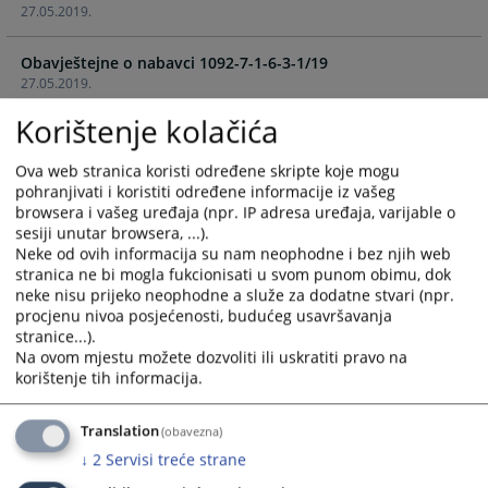
27.05.2019.
the
the
calendar
calendar
Obavještejne o nabavci 1092-7-1-6-3-1/19
and
and
27.05.2019.
select
select
a
a
Korištenje kolačića
Obavještejne o nabavci 1092-7-1-16-3-7/18
date.
date.
04.10.2018.
Press
Press
Ova web stranica koristi određene skripte koje mogu
the
the
pohranjivati i koristiti određene informacije iz vašeg
Obavještenje o nabavci 1092-7-1-12-3-6/18
question
question
browsera i vašeg uređaja (npr. IP adresa uređaja, varijable o
29.08.2018.
mark
mark
sesiji unutar browsera, ...).
Neke od ovih informacija su nam neophodne i bez njih web
key
key
stranica ne bi mogla fukcionisati u svom punom obimu, dok
Obavještenje o nabavci 1092-7-1-8-3-4/18
to
to
neke nisu prijeko neophodne a služe za dodatne stvari (npr.
23.07.2018.
get
get
procjenu nivoa posjećenosti, budućeg usavršavanja
the
the
stranice...).
Obavještenje o nabavci 1092-7-1-9-3-5/18
keyboard
keyboard
Na ovom mjestu možete dozvoliti ili uskratiti pravo na
23.07.2018.
shortcuts
shortcuts
korištenje tih informacija.
for
for
Obavještenje o nabavci 1092-7-1-7-3-3/18
changing
changing
Translation
(obavezna)
20.07.2018.
dates.
dates.
↓
2
Servisi treće strane