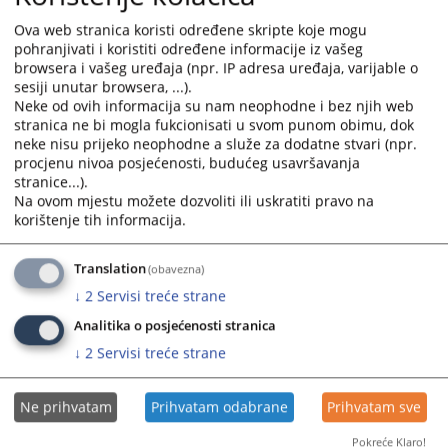
Ova web stranica koristi određene skripte koje mogu
pohranjivati i koristiti određene informacije iz vašeg
browsera i vašeg uređaja (npr. IP adresa uređaja, varijable o
sesiji unutar browsera, ...).
Neke od ovih informacija su nam neophodne i bez njih web
stranica ne bi mogla fukcionisati u svom punom obimu, dok
neke nisu prijeko neophodne a služe za dodatne stvari (npr.
procjenu nivoa posjećenosti, budućeg usavršavanja
stranice...).
Trenutno nema vijesti
Na ovom mjestu možete dozvoliti ili uskratiti pravo na
korištenje tih informacija.
Translation
(obavezna)
↓
2
Servisi treće strane
Analitika o posjećenosti stranica
↓
2
Servisi treće strane
Ne prihvatam
Prihvatam odabrane
Prihvatam sve
Pokreće Klaro!