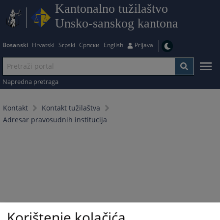
Kantonalno tužilaštvo
Unsko-sanskog kantona
Bosanski
Hrvatski
Srpski
Српски
English
Prijava
Napredna pretraga
Kontakt
Kontakt tužilaštva
Adresar pravosudnih institucija
Korištenje kolačića