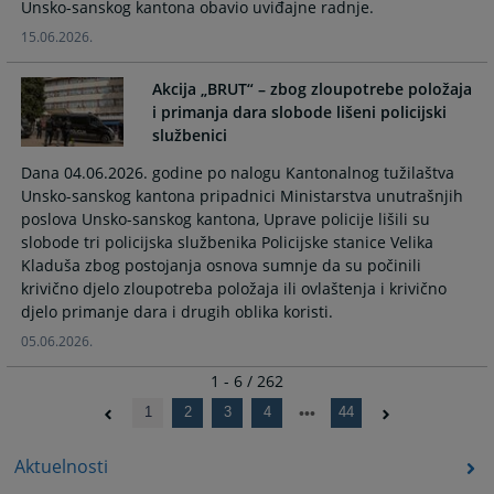
Unsko-sanskog kantona obavio uviđajne radnje.
15.06.2026.
Akcija „BRUT“ – zbog zloupotrebe položaja
i primanja dara slobode lišeni policijski
službenici
Dana 04.06.2026. godine po nalogu Kantonalnog tužilaštva
Unsko-sanskog kantona pripadnici Ministarstva unutrašnjih
poslova Unsko-sanskog kantona, Uprave policije lišili su
slobode tri policijska službenika Policijske stanice Velika
Kladuša zbog postojanja osnova sumnje da su počinili
krivično djelo zloupotreba položaja ili ovlaštenja i krivično
djelo primanje dara i drugih oblika koristi.
05.06.2026.
1 - 6 / 262
1
2
3
4
44
Aktuelnosti