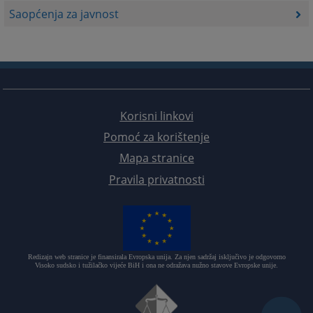
Saopćenja za javnost
Korisni linkovi
Pomoć za korištenje
Mapa stranice
Pravila privatnosti
Redizajn web stranice je finansirala Evropska unija. Za njen sadržaj isključivo je odgovorno
Visoko sudsko i tužilačko vijeće BiH i ona ne odražava nužno stavove Evropske unije.