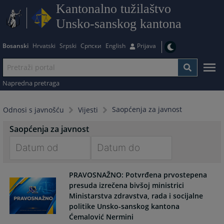
Kantonalno tužilaštvo
Unsko-sanskog kantona
Bosanski
Hrvatski
Srpski
Српски
English
Prijava
Napredna pretraga
Saopćenja za javnost
Odnosi s javnošću
Vijesti
Saopćenja za javnost
Navigate
Navigate
PRAVOSNAŽNO: Potvrđena prvostepena
forward
forward
presuda izrečena bivšoj ministrici
to
to
Ministarstva zdravstva, rada i socijalne
interact
interact
politike Unsko-sanskog kantona
with
with
Ćemalović Nermini
the
the