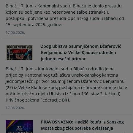
calendar
calendar
Bihać, 17. juni - Kantonalni sud u Bihaću je donio presudu
and
and
kojom su odbijene kao neosnovane žalbe stranaka u
select
select
postupku i potvrđena presuda Općinskog suda u Bihaću od
a
a
15. septembra 2025. godine.
date.
date.
17.06.2026.
Press
Press
the
the
Zbog ubistva osumnjičenom Džaferović
question
question
Benjaminu iz Velike Kladuše određen
mark
mark
jednomjesečni pritvor
key
key
Bihać, 17. juni – Kantonalni sud u Bihaću odredio je na
to
to
prijedlog Kantonalnog tužilaštva Unsko-sanskog kantona
get
get
jednomjesečni pritvor osumnjičenom Džaferović Benjaminu
the
the
(27) iz Velike Kladuše zbog postojanja osnovane sumnje da je
keyboard
keyboard
počinio krivično djelo Ubistvo iz člana 166. stav 2. tačka d)
shortcuts
shortcuts
Krivičnog zakona Federacije BiH.
for
for
changing
changing
17.06.2026.
dates.
dates.
PRAVOSNAŽNO: Hadžić Reufu iz Sanskog
Mosta zbog zloupotrebe ovlaštenja