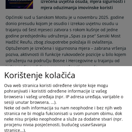
izrečena uvjetna osuda, mjera sigurnosti i
mjera oduzimanja imovinske koristi
Općinski sud u Sanskom Mostu je u novembru 2025. godine
donio presudu kojom je osudio i izrekao uvjetnu osudu u
trajanju od šest mjeseci zatvora s rokom kušnje od jedne
godine predsjedniku udruženja „Spas za pse“ Sanski Most
Hadžić Reufu, zbog zloupotrebe položaja ili ovlaštenja.
Optuženom je izrečena i sigurnosna mjera – zabrana vršenja
poziva, aktivnosti ili funkcije rukovodeće pozicije u bilo kojem
udruženju na području Bosne i Hercegovine u trajanju od
jedne godine od dana pravosnažnosti presude.
Korištenje kolačića
17.06.2026.
Ova web stranica koristi određene skripte koje mogu
NEPRAVOSNAŽNO: Bivšem ministru
pohranjivati i koristiti određene informacije iz vašeg
Ministarstva zdravstva, rada i socijalne
browsera i vašeg uređaja (npr. IP adresa uređaja, varijable o
politike Unsko-sanskog kantona izrečena
sesiji unutar browsera, ...).
kazna zatvora i mjera zabrane obavljanja
Neke od ovih informacija su nam neophodne i bez njih web
dužnosti ministra
stranica ne bi mogla fukcionisati u svom punom obimu, dok
neke nisu prijeko neophodne a služe za dodatne stvari (npr.
Bihać, 16. juni - Općinski sud u Bihaću objavio je
procjenu nivoa posjećenosti, budućeg usavršavanja
prvostepenu nepravosnažnu presudu kojom je Halkić
stranice...).