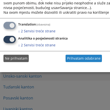
svom punom obimu, dok neke nisu prijeko neophodne a služe za 
nivoa posjećenosti, budućeg usavršavanja stranice...).
FBiH/ Federalno ministarstvo unutrašnjih poslova
Na ovom mjestu možete dozvoliti ili uskratiti pravo na korištenje 
Brčko distrikt Bosne i Hercegovine
Translation
(obavezna)
↓
2
Servisi treće strane
Kanton Sarajevo
Analitika o posjećenosti stranica
Hercegovačko-neretvanski kanton
↓
2
Servisi treće strane
Zapadnohercegovački kanton
Ne prihvatam
Prihvatam odabrane
Zeničko-dobojski kanton
Unsko-sanski kanton
Tuzlanski kanton
Posavski kanton
Livanjski kanton