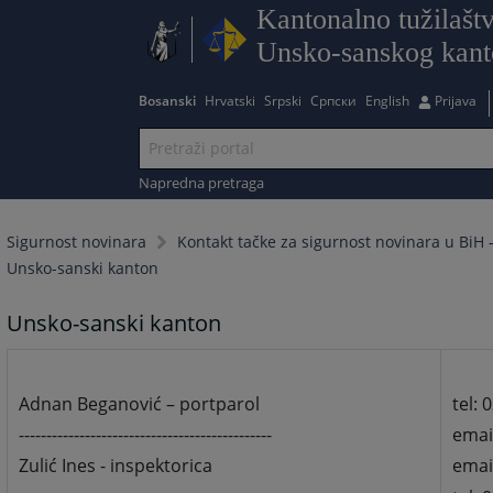
Kantonalno tužilašt
Unsko-sanskog kan
Bosanski
Hrvatski
Srpski
Српски
English
Prijava
Napredna pretraga
Sigurnost novinara
Kontakt tačke za sigurnost novinara u BiH -
Unsko-sanski kanton
Unsko-sanski kanton
Adnan Beganović – portparol
tel: 
----------------------------------------------
emai
Zulić Ines - inspektorica
emai