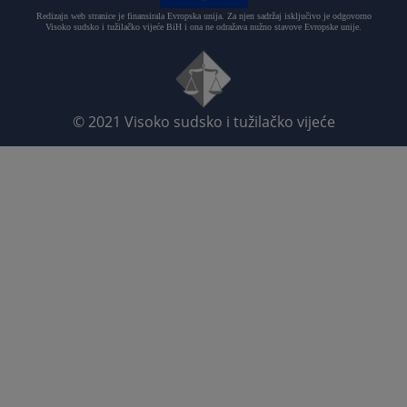
Redizajn web stranice je finansirala Evropska unija. Za njen sadržaj isključivo je odgovorno
Visoko sudsko i tužilačko vijeće BiH i ona ne odražava nužno stavove Evropske unije.
© 2021
Visoko sudsko i tužilačko vijeće