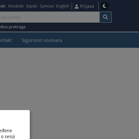
ski
Hrvatski
Srpski
Српски
English
Prijava
dna pretraga
ontakt
Sigurnost novinara
ređene
o sesiji