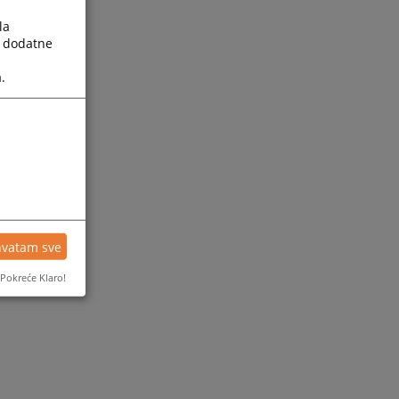
la
a dodatne
.
hvatam sve
Pokreće Klaro!