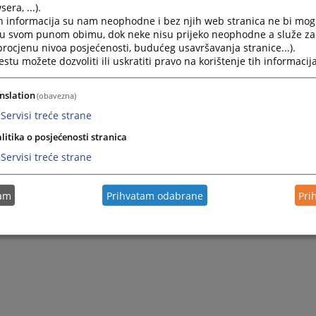
era, ...).
h informacija su nam neophodne i bez njih web stranica ne bi mog
i u svom punom obimu, dok neke nisu prijeko neophodne a služe z
 procjenu nivoa posjećenosti, budućeg usavršavanja stranice...).
tu možete dozvoliti ili uskratiti pravo na korištenje tih informacija
nslation
(obavezna)
Servisi treće strane
litika o posjećenosti stranica
Servisi treće strane
tam
Prihvatam odabrane
Pri