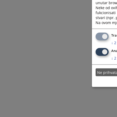
unutar brows
Neke od ovi
fukcionisat
stvari (npr.
Na ovom mjes
Tra
↓
2
Ana
↓
2
Ne prihva