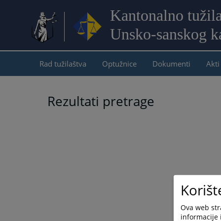
Kantonalno tužil
Unsko-sanskog k
Rad tužilaštva
Optužnice
Dokumenti
Akti
Rezultati pretrage
Korišt
Ova web stra
informacije 