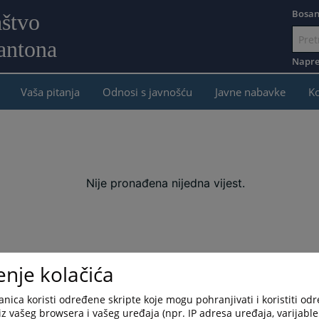
Bosan
aštvo
antona
Idi
na
Napre
sadržaj
Vaša pitanja
Odnosi s javnošću
Javne nabavke
K
Nije pronađena nijedna vijest.
enje kolačića
nica koristi određene skripte koje mogu pohranjivati i koristiti od
iz vašeg browsera i vašeg uređaja (npr. IP adresa uređaja, varijable 