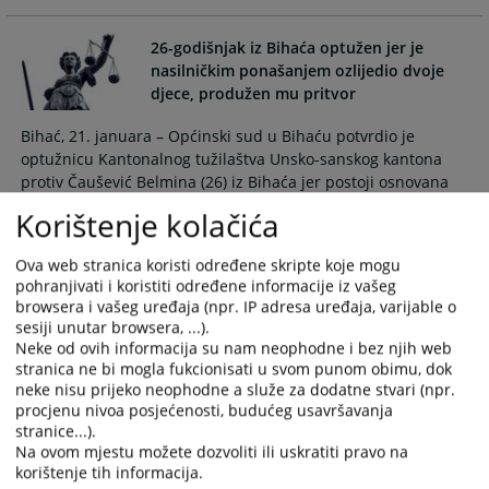
26-godišnjak iz Bihaća optužen jer je
nasilničkim ponašanjem ozlijedio dvoje
djece, produžen mu pritvor
Bihać, 21. januara – Općinski sud u Bihaću potvrdio je
optužnicu Kantonalnog tužilaštva Unsko-sanskog kantona
protiv Čaušević Belmina (26) iz Bihaća jer postoji osnovana
sumnja da je počinio krivično djelo nasilničko ponašanje u
Korištenje kolačića
sticaju prema dvoje djece. Rješenjem mu je produžen
pritvor nakon potvrđivanja optužnice.
Ova web stranica koristi određene skripte koje mogu
21.01.2025.
pohranjivati i koristiti određene informacije iz vašeg
browsera i vašeg uređaja (npr. IP adresa uređaja, varijable o
sesiji unutar browsera, ...).
Plantaža cannabisa – potvrđena optužnica
Neke od ovih informacija su nam neophodne i bez njih web
za poizvodnju i stavljanje u promet
stranica ne bi mogla fukcionisati u svom punom obimu, dok
opojnih droga, predloženo produženje
neke nisu prijeko neophodne a služe za dodatne stvari (npr.
pritvora
procjenu nivoa posjećenosti, budućeg usavršavanja
stranice...).
Bihać, 15. januara – Kantonalni sud u Bihaću potvrdio je
Na ovom mjestu možete dozvoliti ili uskratiti pravo na
optužnicu Kantonalnog tužilaštva Unsko-sanskog kantona
korištenje tih informacija.
protiv Samardžić Asima (49), Hamidović Nermina (43) i