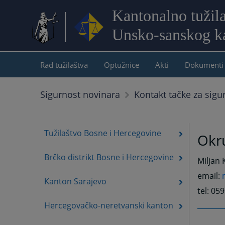
Kantonalno tužil
Unsko-sanskog k
Rad tužilaštva
Optužnice
Akti
Dokumenti
Sigurnost novinara
Kontakt tačke za sigu
Tužilaštvo Bosne i Hercegovine
Okru
Brčko distrikt Bosne i Hercegovine
Miljan K
email:
Kanton Sarajevo
tel: 05
Hercegovačko-neretvanski kanton