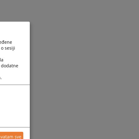
ređene
o sesiji
la
a dodatne
.
hvatam sve