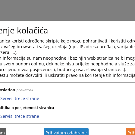
enje kolačića
nica koristi određene skripte koje mogu pohranjivati i koristiti od
iz vašeg browsera i vašeg uređaja (npr. IP adresa uređaja, varijable 
era, ...).
h informacija su nam neophodne i bez njih web stranica ne bi mog
i u svom punom obimu, dok neke nisu prijeko neophodne a služe z
 procjenu nivoa posjećenosti, budućeg usavršavanja stranice...).
tu možete dozvoliti ili uskratiti pravo na korištenje tih informacija
nslation
(obavezna)
Servisi treće strane
litika o posjećenosti stranica
Servisi treće strane
tam
Prihvatam odabrane
Pri