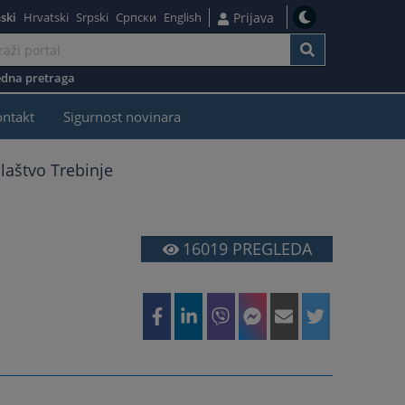
ski
Hrvatski
Srpski
Српски
English
Prijava
dna pretraga
ontakt
Sigurnost novinara
laštvo Trebinje
16019
PREGLEDA