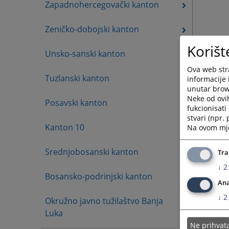
Zapadnohercegovački kanton
Zeničko-dobojski kanton
Korišt
Unsko-sanski kanton
Ova web stra
Tuzlanski kanton
informacije 
unutar brows
Neke od ovi
Posavski kanton
fukcionisat
stvari (npr.
Kanton 10
Na ovom mjes
Srednjobosanski kanton
Tra
↓
2
Bosansko-podrinjski kanton
Ana
↓
2
Okružno javno tužilaštvo Banja
Luka
Ne prihva