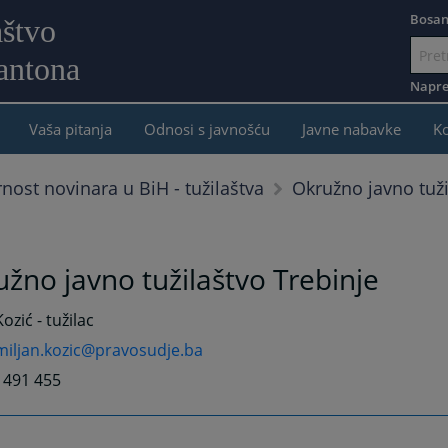
Bosan
aštvo
antona
Idi
na
Napre
sadržaj
Vaša pitanja
Odnosi s javnošću
Javne nabavke
K
Okružno javno tuži
rnost novinara u BiH - tužilaštva
žno javno tužilaštvo Trebinje
ozić - tužilac
miljan.kozic@pravosudje.ba
9 491 455