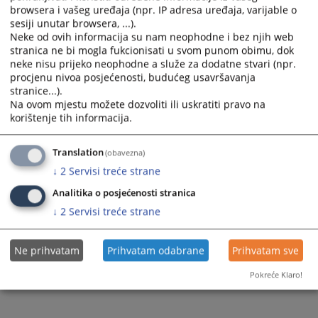
browsera i vašeg uređaja (npr. IP adresa uređaja, varijable o
sesiji unutar browsera, ...).
Neke od ovih informacija su nam neophodne i bez njih web
stranica ne bi mogla fukcionisati u svom punom obimu, dok
neke nisu prijeko neophodne a služe za dodatne stvari (npr.
procjenu nivoa posjećenosti, budućeg usavršavanja
stranice...).
Na ovom mjestu možete dozvoliti ili uskratiti pravo na
korištenje tih informacija.
Translation
(obavezna)
↓
2
Servisi treće strane
Analitika o posjećenosti stranica
↓
2
Servisi treće strane
Ne prihvatam
Prihvatam odabrane
Prihvatam sve
Pokreće Klaro!