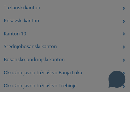
Tuzlanski kanton
Posavski kanton
Kanton 10
Srednjobosanski kanton
Bosansko-podrinjski kanton
Okružno javno tužilaštvo Banja Luka
Okružno javno tužilaštvo Trebinje
Okružno javno tužilaštvo Istočno Sarajevo
Okružno javno tužilaštvo Prijedor
Okružno javno tužilaštvo Bijeljina