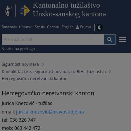
Kantonalno tužilaštvo
Unsko-sanskog kantona
Bosanski
Hrvatski
Srpski
Српски
English
Prijava
Napredna pretraga
Sigurnost novinara
Kontakt tačke za sigurnost novinara u BiH - tužilaštva
Hercegovačko-neretvanski kanton
Hercegovačko-neretvanski kanton
Jurica Knezović - tužilac
email:
jurica.knezovic@pravosudje.ba
tel: 036 326 747
mob: 063 442 472