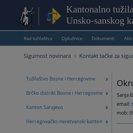
Kantonalno tužil
Unsko-sanskog k
Rad tužilaštva
Optužnice
Dokumenti
Akti
Sigurnost novinara
Kontakt tačke za sigu
Tužilaštvo Bosne i Hercegovine
Okru
Brčko distrikt Bosne i Hercegovine
Sanja Đ
email:
Kanton Sarajevo
mob: 0
Hercegovačko-neretvanski kanton