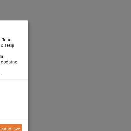
ređene
o sesiji
la
a dodatne
.
hvatam sve