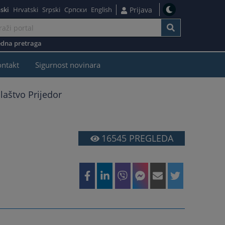
ski
Hrvatski
Srpski
Српски
English
Prijava
dna pretraga
ontakt
Sigurnost novinara
laštvo Prijedor
16545
PREGLEDA