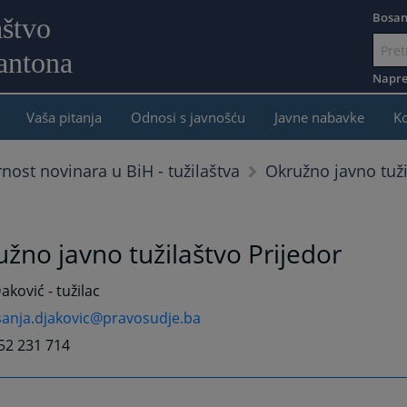
Bosan
aštvo
antona
Idi
na
Napre
sadržaj
Vaša pitanja
Odnosi s javnošću
Javne nabavke
K
Okružno javno tuži
rnost novinara u BiH - tužilaštva
žno javno tužilaštvo Prijedor
aković - tužilac
sanja.djakovic@pravosudje.ba
52 231 714