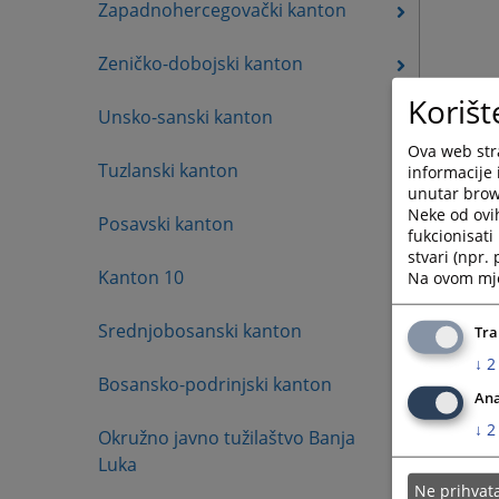
Zapadnohercegovački kanton
Zeničko-dobojski kanton
Korišt
Unsko-sanski kanton
Ova web stra
Tuzlanski kanton
informacije 
unutar brows
Neke od ovi
Posavski kanton
fukcionisat
stvari (npr.
Kanton 10
Na ovom mjes
Srednjobosanski kanton
Tra
↓
2
Bosansko-podrinjski kanton
Ana
↓
2
Okružno javno tužilaštvo Banja
Luka
Ne prihva