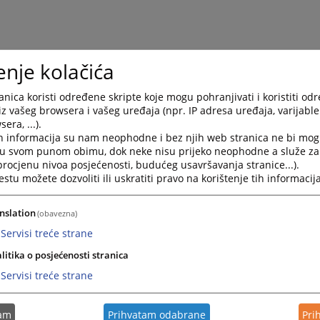
enje kolačića
nica koristi određene skripte koje mogu pohranjivati i koristiti od
iz vašeg browsera i vašeg uređaja (npr. IP adresa uređaja, varijable 
era, ...).
h informacija su nam neophodne i bez njih web stranica ne bi mog
i u svom punom obimu, dok neke nisu prijeko neophodne a služe z
 procjenu nivoa posjećenosti, budućeg usavršavanja stranice...).
tu možete dozvoliti ili uskratiti pravo na korištenje tih informacija
nslation
(obavezna)
Servisi treće strane
litika o posjećenosti stranica
Servisi treće strane
tam
Prihvatam odabrane
Pri