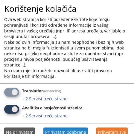
Pravilnik o unutrašnjem poslovanju, organizaciji i
and
and
Korištenje kolačića
sistematizaciji radnih mjesta Kantonalnog tužilaštva
select
select
Unsko-sanskog kantona
a
a
Ova web stranica koristi određene skripte koje mogu
10.04.2025.
date.
date.
pohranjivati i koristiti određene informacije iz vašeg
Press
Press
browsera i vašeg uređaja (npr. IP adresa uređaja, varijable o
Smjernice za povjerljivo savjetovanje i Lista povjerljivih
sesiji unutar browsera, ...).
the
the
savjetnika
Neke od ovih informacija su nam neophodne i bez njih web
question
question
09.04.2025.
stranica ne bi mogla fukcionisati u svom punom obimu, dok
mark
mark
neke nisu prijeko neophodne a služe za dodatne stvari (npr.
key
key
procjenu nivoa posjećenosti, budućeg usavršavanja
Etički kodeks i smjernice za postupanje uposlenika u
to
to
stranice...).
Kantonalnom tužilaštvu Unsko - sanskog kantona
get
get
Na ovom mjestu možete dozvoliti ili uskratiti pravo na
02.12.2021.
korištenje tih informacija.
the
the
keyboard
keyboard
Pravilnik o načinu pružanja podrške i postupanja prema
shortcuts
shortcuts
Translation
(obavezna)
svjedocima, djeci i maloljetnicima u krivičnom postupku KT
for
for
↓
2
Servisi treće strane
USK Bihać
changing
changing
23.11.2018.
Analitika o posjećenosti stranica
dates.
dates.
↓
2
Servisi treće strane
Ne prihvatam
Prihvatam odabrane
Prihvatam sve