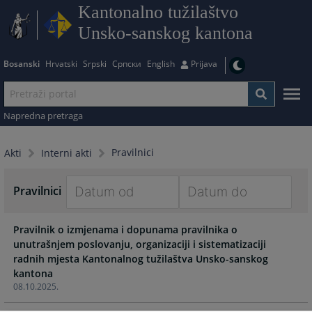
Kantonalno tužilaštvo
Unsko-sanskog kantona
Bosanski
Hrvatski
Srpski
Српски
English
Prijava
Napredna pretraga
Pravilnici
Akti
Interni akti
Pravilnici
Navigate
Navigate
Pravilnik o izmjenama i dopunama pravilnika o
forward
forward
unutrašnjem poslovanju, organizaciji i sistematizaciji
to
to
radnih mjesta Kantonalnog tužilaštva Unsko-sanskog
interact
interact
kantona
with
with
08.10.2025.
the
the
calendar
calendar