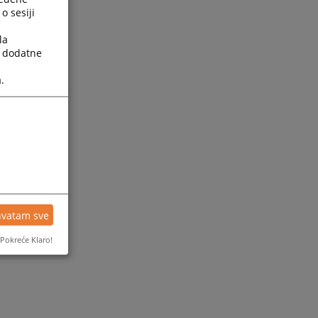
o sesiji
la
a dodatne
.
hvatam sve
Pokreće Klaro!