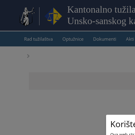
Kantonalno tužil
Unsko-sanskog k
Rad tužilaštva
Optužnice
Dokumenti
Akti
Korišt
Ova web stra