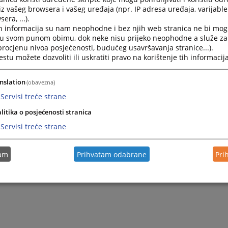
iz vašeg browsera i vašeg uređaja (npr. IP adresa uređaja, varijable 
era, ...).
h informacija su nam neophodne i bez njih web stranica ne bi mog
i u svom punom obimu, dok neke nisu prijeko neophodne a služe z
 procjenu nivoa posjećenosti, budućeg usavršavanja stranice...).
tu možete dozvoliti ili uskratiti pravo na korištenje tih informacija
nslation
(obavezna)
Servisi treće strane
Trenutno nema vijesti
litika o posjećenosti stranica
Servisi treće strane
tam
Prihvatam odabrane
Pri