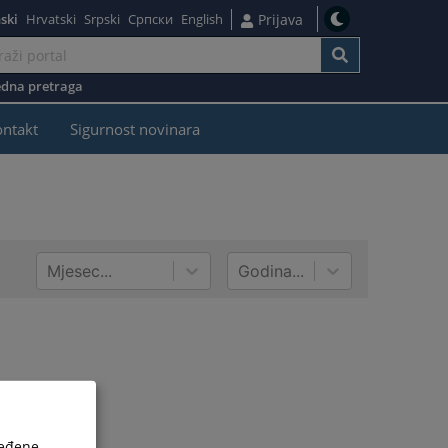
ski
Hrvatski
Srpski
Српски
English
Prijava
dna pretraga
ontakt
Sigurnost novinara
Mjesec...
Godina...
ređene