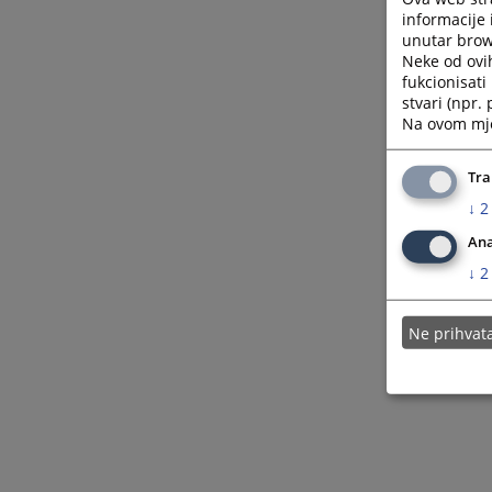
informacije 
unutar brows
Neke od ovi
fukcionisat
stvari (npr.
Na ovom mjes
Tra
↓
2
Ana
↓
2
Ne prihva