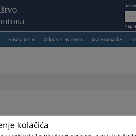
Bosan
aštvo
antona
Idi
na
Napre
sadržaj
Vaša pitanja
Odnosi s javnošću
Javne nabavke
K
enje kolačića
nica koristi određene skripte koje mogu pohranjivati i koristiti od