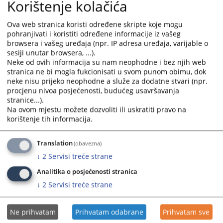
Korištenje kolačića
da se staraju o odgajanju i vaspitanju maloljetnika, dužne su da
obavijeste nadležno ministarstvo unutrašnjih poslova ili tužioca o
Ova web stranica koristi određene skripte koje mogu
sumnji da je maloljetna osoba žrtva seksualnog, fizičkog ili nekog
pohranjivati i koristiti određene informacije iz vašeg
drugog zlostavljanja.
browsera i vašeg uređaja (npr. IP adresa uređaja, varijable o
sesiji unutar browsera, ...).
Pored toga, svaki građanin ima pravo prijaviti izvršenje krivičnog
Neke od ovih informacija su nam neophodne i bez njih web
djela.
stranica ne bi mogla fukcionisati u svom punom obimu, dok
U određenim slučajevima neprijavljivanje krivičnog djela
neke nisu prijeko neophodne a služe za dodatne stvari (npr.
predstavlja krivično djelo.
procjenu nivoa posjećenosti, budućeg usavršavanja
stranice...).
Na ovom mjestu možete dozvoliti ili uskratiti pravo na
korištenje tih informacija.
Prikazana vijest je na
:
Bosanski jezik
2085
PREGLEDA
Translation
(obavezna)
↓
2
Servisi treće strane
Analitika o posjećenosti stranica
↓
2
Servisi treće strane
Ne prihvatam
Prihvatam odabrane
Prihvatam sve