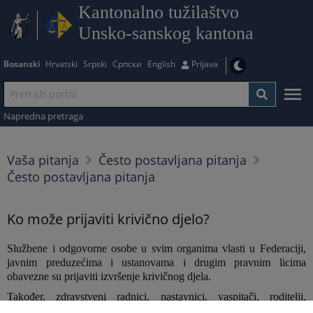
Kantonalno tužilaštvo
Unsko-sanskog kantona
Bosanski
Hrvatski
Srpski
Српски
English
Prijava
Napredna pretraga
Vaša pitanja
Često postavljana pitanja
Često postavljana pitanja
Ko može prijaviti krivično djelo?
Službene i odgovorne osobe u svim organima vlasti u Federaciji,
javnim preduzećima i ustanovama i drugim pravnim licima
obavezne su prijaviti izvršenje krivičnog djela.
Također, zdravstveni radnici, nastavnici, vaspitači, roditelji,
staratelji, usvojitelji, kao i druge osobe koje su ovlaštene ili dužne