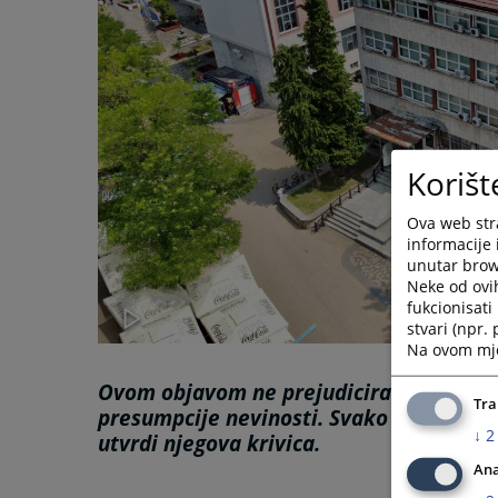
Korišt
Ova web stra
informacije 
unutar brows
Neke od ovi
fukcionisat
stvari (npr.
Na ovom mjes
Ovom objavom ne prejudicira se ishod kr
Tra
presumpcije nevinosti. Svako se smatr
↓
2
utvrdi njegova krivica.
Ana