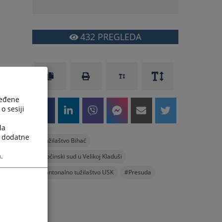
432
PREGLEDA
ređene
o sesiji
la
a dodatne
#
Tužilaštvo Bihać
.
#
Općinski sud u Velikoj Kladuši
#
Kantonalno tužilaštvo USK
#
Presuda