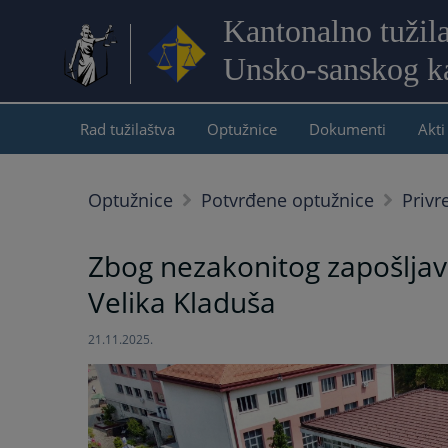
Kantonalno tužil
Unsko-sanskog k
Rad tužilaštva
Optužnice
Dokumenti
Akti
Optužnice
Potvrđene optužnice
Privr
Zbog nezakonitog zapošljava
Velika Kladuša
21.11.2025.