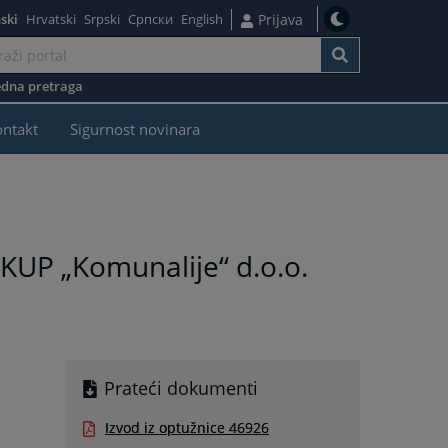
ski
Hrvatski
Srpski
Српски
English
Prijava
dna pretraga
ontakt
Sigurnost novinara
JKUP „Komunalije“ d.o.o.
Prateći dokumenti
Izvod iz optužnice 46926