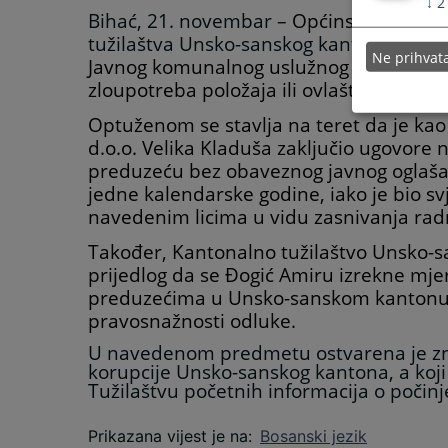
↓
2
Bihać, 21. novembar –
Općinski sud u Ve
tužilaštva Unsko-sanskog kantona
protiv
Ne prihva
Javnog komunalnog uslužnog preduzeća „
zloupotreba položaja ili ovlaštenja.
Optuženom se stavlja na teret da je ka
d.o.o. Velika Kladuša zaključio ugovore 
preduzeću bez obaveznog javnog oglaša
jedne kalendarske godine, iako je bio sv
navedenim licima u vidu zasnivanja ra
Također, Kantonalno tužilaštvo Unsko-s
prijedlog da se Đogić Amiru izrekne mje
preduzećima u Unsko-sanskom kantonu 
pravosnažnosti odluke.
U navedenom predmetu ostvarena je zn
korupcije Unsko-sanskog kantona, a koji
Tužilaštvu početnih informacija o poči
Prikazana vijest je na
:
Bosanski jezik