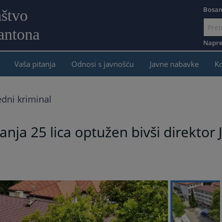
Bosan
aštvo
antona
Idi
na
Napre
sadržaj
Vaša pitanja
Odnosi s javnošću
Javne nabavke
K
edni kriminal
nja 25 lica optužen bivši direktor 