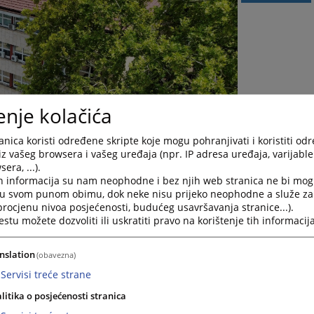
enje kolačića
nica koristi određene skripte koje mogu pohranjivati i koristiti od
iz vašeg browsera i vašeg uređaja (npr. IP adresa uređaja, varijable 
era, ...).
h informacija su nam neophodne i bez njih web stranica ne bi mog
i u svom punom obimu, dok neke nisu prijeko neophodne a služe z
 procjenu nivoa posjećenosti, budućeg usavršavanja stranice...).
tu možete dozvoliti ili uskratiti pravo na korištenje tih informacija
ivičnog postupka i ne narušava princip
nslation
(obavezna)
a nevinim dok se pravosnažnom presudom ne
Servisi treće strane
litika o posjećenosti stranica