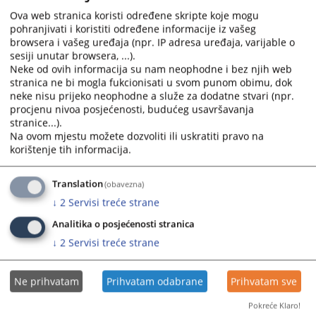
Ova web stranica koristi određene skripte koje mogu
pohranjivati i koristiti određene informacije iz vašeg
browsera i vašeg uređaja (npr. IP adresa uređaja, varijable o
Prikazana vijest je na
:
Bosanski jezik
sesiji unutar browsera, ...).
Neke od ovih informacija su nam neophodne i bez njih web
Prateći dokumenti
stranica ne bi mogla fukcionisati u svom punom obimu, dok
neke nisu prijeko neophodne a služe za dodatne stvari (npr.
46598 Izvod iz optužnice
procjenu nivoa posjećenosti, budućeg usavršavanja
stranice...).
Na ovom mjestu možete dozvoliti ili uskratiti pravo na
korištenje tih informacija.
547
PREGLEDA
Translation
(obavezna)
↓
2
Servisi treće strane
Analitika o posjećenosti stranica
↓
2
Servisi treće strane
Ne prihvatam
Prihvatam odabrane
Prihvatam sve
Pokreće Klaro!