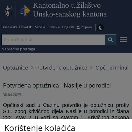
Kantonalno tužilaštvo
Unsko-sanskog kantona
Bosanski
Hrvatski
Srpski
Српски
English
Prijava
Napredna pretraga
Optužnice
Potvrđene optužnice
Opći kriminal
Potvrđena optužnica - Nasilje u porodici
30.04.2025.
Općinski sud u Cazinu potvrdio je optužnicu protiv
S.L. zbog krivičnog djela
Nasilje u porodici iz člana
222. stav 2. u vezi sa stavom 1.
Krivičnog zakona
Federacije BiH
Korištenje kolačića