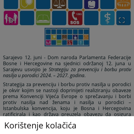
Sarajevo 12. juni - Dom naroda Parlamenta Federacije
Bosne i Hercegovine na sjednici održanoj 12. juna u
Sarajevu usvojio je
Strategiju za prevenciju i borbu protiv
nasilja u porodici 2024. – 2027. godina
.
Strategija za prevenciju i borbu protiv nasilja u porodici
je okvir kojim se nastoji doprinijeti realiziranju obaveze
prema Konvenciji Vijeća Evrope o sprečavanju i borbi
protiv nasilja nad ženama i nasilja u porodici –
Istanbulska konvencija, koju je Bosna i Hercegovina
ratificirala i kao država preuzela obavezu da osigura
uvjete za sprečavanje nasilja, provođenje istrage,
Korištenje kolačića
kažnjavanje počinioca nasilja i osiguranje uvjeta za
reparacije žrtvama nasilja.