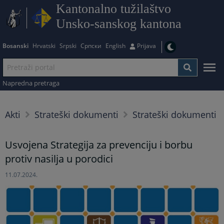
Kantonalno tužilaštvo
Unsko-sanskog kantona
Bosanski
Hrvatski
Srpski
Српски
English
Prijava
Napredna pretraga
Akti
Strateški dokumenti
Strateški dokumenti
Usvojena Strategija za prevenciju i borbu
protiv nasilja u porodici
11.07.2024.