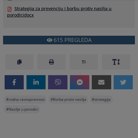
Strategija za prevenciju i borbu protiv nasilja u
porodicidocx
615
PREGLEDA
#
rodna ravnopravnost
#
Borba protiv nasilja
#
strategija
#
Nasilje u porodici