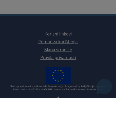
Korisni linkovi
Pomoć za korištenje
Mapa stranice
Pravila privatnosti
Redizajn web stranice je finansirala Evropska unija. Za njen sadržaj isključivo je odgovorno
Visoko sudsko i tužilačko vijeće BiH i ona ne odražava nužno stavove Evropske unije.