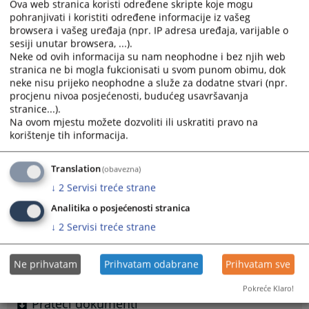
Ova web stranica koristi određene skripte koje mogu
Strategijom je definisan strateški cilj – smanjiti nasilje u
pohranjivati i koristiti određene informacije iz vašeg
porodici, a planira se dostići kroz tri prioriteta. U okviru
browsera i vašeg uređaja (npr. IP adresa uređaja, varijable o
prevencije nastojat će se raditi na prevenciji
sesiji unutar browsera, ...).
netolerancije i nasilnog ponašanja, kao i na eliminiranju
Neke od ovih informacija su nam neophodne i bez njih web
stranica ne bi mogla fukcionisati u svom punom obimu, dok
faktora rizika. U skladu sa drugim prioritetom planirane
neke nisu prijeko neophodne a služe za dodatne stvari (npr.
su mjere u vezi zaštite i podrške žrtvama nasilja u
procjenu nivoa posjećenosti, budućeg usavršavanja
porodici, a vršit će se i adekvatne radnje sa počiniocima
stranice...).
nasilja u porodici.
Na ovom mjestu možete dozvoliti ili uskratiti pravo na
korištenje tih informacija.
„Radit će se i na unapređenju istražnih pravosudnih
radnji, te edukaciji profesionalaca koji provode Zakon o
Translation
(obavezna)
zaštiti od nasilja u porodici u Federaciji BiH. Također,
↓
2
Servisi treće strane
namjera je da se jednom od mjera iz Strategije žene
žrtve nasilja postanu korisnicama programa
Analitika o posjećenosti stranica
ekonomskog osnaživanja žena i treba senzibilirati
↓
2
Servisi treće strane
poslodavce za spremnost zapošljavanja žena žrtava
nasilja” – poručeno je iz Gender Centra Federacije BiH.
Ne prihvatam
Prihvatam odabrane
Prihvatam sve
Prikazana vijest je na
:
Bosanski jezik
Pokreće Klaro!
Prateći dokumenti