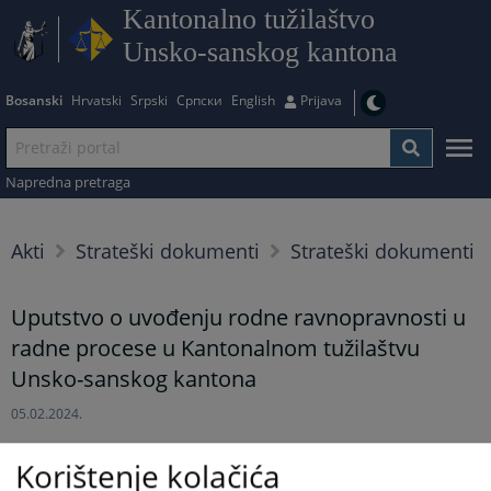
Kantonalno tužilaštvo
Unsko-sanskog kantona
Bosanski
Hrvatski
Srpski
Српски
English
Prijava
Napredna pretraga
Akti
Strateški dokumenti
Strateški dokumenti
Uputstvo o uvođenju rodne ravnopravnosti u
radne procese u Kantonalnom tužilaštvu
Unsko-sanskog kantona
05.02.2024.
Uputstvo o uvođenju rodne ravnopravnosti u radne procese u
Korištenje kolačića
Kantonalnom tužilaštvu Unsko-sanskog kantona, broj: A-534/23