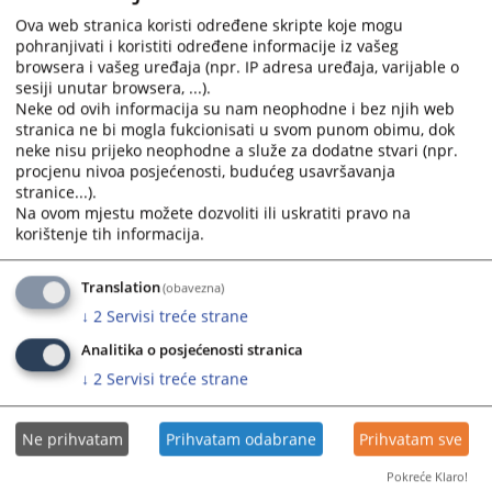
od 29.12.2023.godine
Ova web stranica koristi određene skripte koje mogu
pohranjivati i koristiti određene informacije iz vašeg
Prikazana vijest je na
:
Bosanski jezik
browsera i vašeg uređaja (npr. IP adresa uređaja, varijable o
sesiji unutar browsera, ...).
Prateći dokumenti
Neke od ovih informacija su nam neophodne i bez njih web
stranica ne bi mogla fukcionisati u svom punom obimu, dok
Uputstvo o uvođenju rodne ravnopravnosti u radne
neke nisu prijeko neophodne a služe za dodatne stvari (npr.
procese u Kantonalnom tužilaštvu USK
procjenu nivoa posjećenosti, budućeg usavršavanja
stranice...).
Na ovom mjestu možete dozvoliti ili uskratiti pravo na
korištenje tih informacija.
686
PREGLEDA
Translation
(obavezna)
↓
2
Servisi treće strane
Analitika o posjećenosti stranica
↓
2
Servisi treće strane
Ne prihvatam
Prihvatam odabrane
Prihvatam sve
Pokreće Klaro!